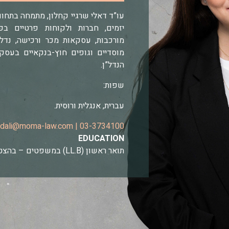
עו”ד דאלי שרגיי קחלון, מתמחה בתחום 
יזמים, חברות ולקוחות פרטיים בפ
מורכבות, עסקאות מכר ורכישה, נדל”ן 
מוסדיים וגופים חוץ-בנקאיים בעסק
הנדל”ן.
שפות:
עברית, אנגלית ורוסית.
|
dali@moma-law.com
|
03-3734100
EDUCATION
תואר ראשון (LL.B) במשפטים – בהצטיינות מאוניברסיטת בר אילן