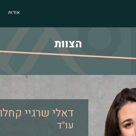
אודות
הצוות
דאלי שרגיי קחלון
עו"ד